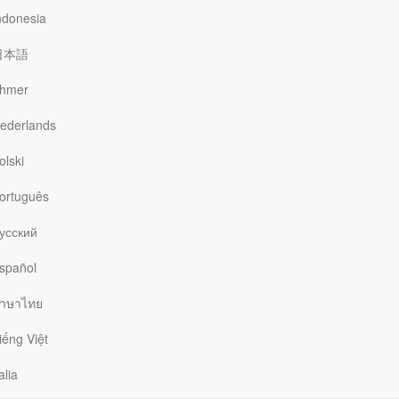
ndonesia
Pelayanan
Cara
FAQ
Kami
Donasi
日本語
hmer
Our Daily Bread Ministries
ederlands
PO Box 2222
olski
Grand Rapids , MI 49501
(616) 974-2210
ortuguês
odb@odb.org
усский
spañol
าษาไทย
BERLANGGANAN SEKARANG
untuk mendapatkan Santapan Rohani
melalui email setiap hari.
iếng Việt
First
Name
Please provide your first name.
alia
(required)
Last