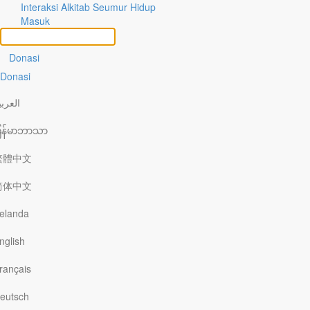
Interaksi Alkitab Seumur Hidup
Masuk
Donasi
Donasi
Anda dapat memberi
‏العربي
ြန်မာဘာသာ
dampak yang berarti.
繁體中文
Persembahan kasih seberapa pun dari Anda
简体中文
memampukan Our Daily Bread Ministries untuk
menjangkau orang-orang di Indonesia dengan hikmat
elanda
Alkitab yang mengubahkan hidup.
nglish
rançais
eutsch